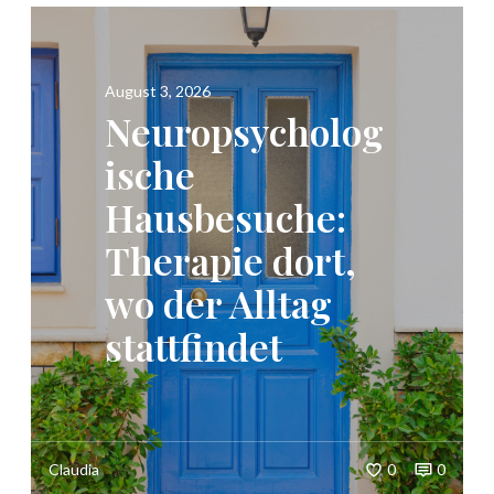
August 3, 2026
Neuropsycholog
ische
Hausbesuche:
Therapie dort,
wo der Alltag
stattfindet
Claudia
0
0