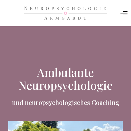
O
p
e
n
M
e
n
u
Ambulante
Neuropsychologie
und neuropsychologisches Coaching