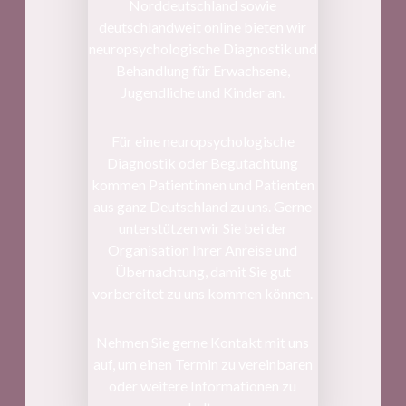
Norddeutschland sowie
deutschlandweit online bieten wir
neuropsychologische Diagnostik und
Behandlung für Erwachsene,
Jugendliche und Kinder an.
Für eine neuropsychologische
Diagnostik oder Begutachtung
kommen Patientinnen und Patienten
aus ganz Deutschland zu uns. Gerne
unterstützen wir Sie bei der
Organisation Ihrer Anreise und
Übernachtung, damit Sie gut
vorbereitet zu uns kommen können.
Nehmen Sie gerne Kontakt mit uns
auf, um einen Termin zu vereinbaren
oder weitere Informationen zu