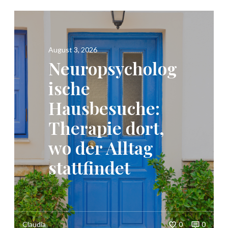
August 3, 2026
Neuropsycholog
ische
Hausbesuche:
Therapie dort,
wo der Alltag
stattfindet
Claudia
0
0