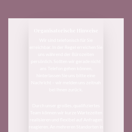
Organisatorische Hinweise
Wir sind telefonisch für Sie
erreichbar. In der Regel erreichen Sie
uns während der Bürozeiten
persönlich. Sollten wir gerade nicht
ans Telefon gehen können,
hinterlassen Sie uns bitte eine
Nachricht – wir melden uns zeitnah
bei Ihnen zurück.
Durch unser großes, qualifiziertes
Team können wir kurze Wartezeiten
realisieren und flexibel auf Anfragen
reagieren. An mehreren Standorten in