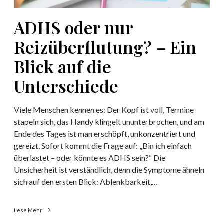
R
e
e
ADHS oder nur
i
i
d
z
Reizüberflutung? – Ein
e
ü
r
Blick auf die
b
S
e
Unterschiede
a
r
c
f
h
Viele Menschen kennen es: Der Kopf ist voll, Termine
l
e
stapeln sich, das Handy klingelt ununterbrochen, und am
u
z
Ende des Tages ist man erschöpft, unkonzentriert und
t
u
gereizt. Sofort kommt die Frage auf: „Bin ich einfach
u
b
überlastet – oder könnte es ADHS sein?“ Die
n
l
Unsicherheit ist verständlich, denn die Symptome ähneln
g
e
sich auf den ersten Blick: Ablenkbarkeit,…
?
i
–
b
E
Lese Mehr
e
i