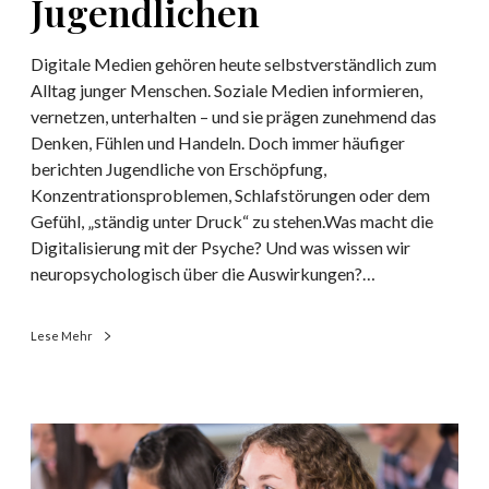
Jugendlichen
v
z
o
i
Digitale Medien gehören heute selbstverständlich zum
n
a
Alltag junger Menschen. Soziale Medien informieren,
A
l
vernetzen, unterhalten – und sie prägen zunehmend das
n
e
Denken, Fühlen und Handeln. Doch immer häufiger
f
M
berichten Jugendliche von Erschöpfung,
a
e
Konzentrationsproblemen, Schlafstörungen oder dem
n
d
Gefühl, „ständig unter Druck“ zu stehen.Was macht die
g
i
Digitalisierung mit der Psyche? Und was wissen wir
a
e
neuropsychologisch über die Auswirkungen?…
n
n
&
p
Lese Mehr
s
y
c
h
S
i
c
s
h