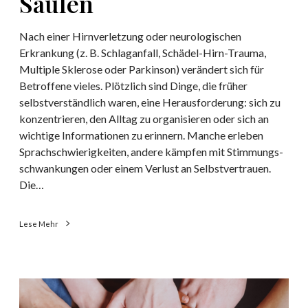
Säulen
h
h
i
e
Nach einer Hirnverletzung oder neurologischen
e
T
Erkrankung (z. B. Schlaganfall, Schädel-Hirn-Trauma,
d
h
Multiple Sklerose oder Parkinson) verändert sich für
e
e
Betroffene vieles. Plötzlich sind Dinge, die früher
r
selbstverständlich waren, eine Herausforderung: sich zu
a
konzentrieren, den Alltag zu organisieren oder sich an
p
wichtige Informationen zu erinnern. Manche erleben
i
Sprachschwierigkeiten, andere kämpfen mit Stimmungs-
e
schwankungen oder einem Verlust an Selbstvertrauen.
–
Die…
u
n
Lese Mehr
s
e
r
e
S
4
e