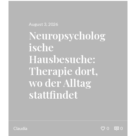
a
:
G
e
August 3, 2026
Neuropsycholog
m
e
ische
i
n
Hausbesuche:
s
Therapie dort,
a
m
wo der Alltag
s
t
stattfindet
a
r
k
w
e
Claudia
0
0
r