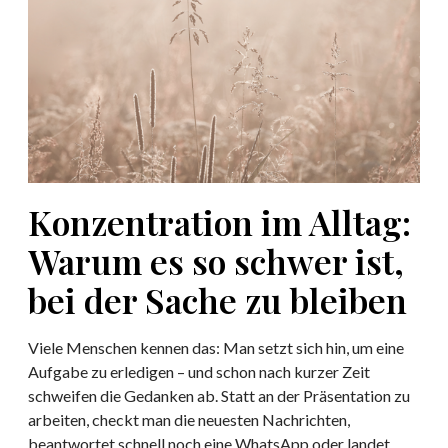
e
t
n
o
t
m
r
t
a
i
t
e
i
f
o
e
n
r
Konzentration im Alltag:
i
l
m
Warum es so schwer ist,
i
A
e
bei der Sache zu bleiben
l
g
l
e
t
Viele Menschen kennen das: Man setzt sich hin, um eine
n
a
Aufgabe zu erledigen – und schon nach kurzer Zeit
d
g
schweifen die Gedanken ab. Statt an der Präsentation zu
e
:
arbeiten, checkt man die neuesten Nachrichten,
r
W
beantwortet schnell noch eine WhatsApp oder landet
P