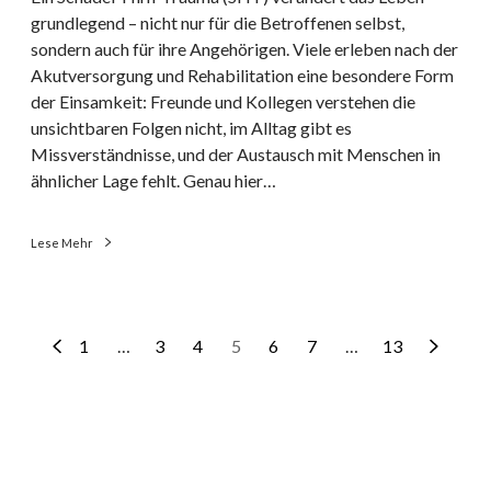
grundlegend – nicht nur für die Betroffenen selbst,
S
sondern auch für ihre Angehörigen. Viele erleben nach der
c
Akutversorgung und Rehabilitation eine besondere Form
h
der Einsamkeit: Freunde und Kollegen verstehen die
ä
unsichtbaren Folgen nicht, im Alltag gibt es
d
Missverständnisse, und der Austausch mit Menschen in
e
ähnlicher Lage fehlt. Genau hier…
l
-
H
Lese Mehr
i
r
n
-
1
…
3
4
5
6
7
…
13
T
r
a
u
m