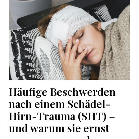
ä
u
f
i
g
e
B
e
s
c
h
w
Häufige Beschwerden
e
r
nach einem Schädel-
d
Hirn-Trauma (SHT) –
e
n
und warum sie ernst
n
a