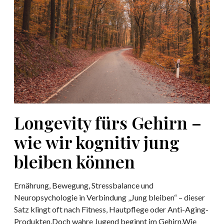
g
-
e
T
v
r
i
a
t
u
y
m
f
a
ü
(
r
S
s
Longevity fürs Gehirn –
H
G
T
e
wie wir kognitiv jung
)
h
bleiben können
–
i
u
r
n
n
Ernährung, Bewegung, Stressbalance und
d
–
Neuropsychologie in Verbindung „Jung bleiben“ – dieser
w
w
Satz klingt oft nach Fitness, Hautpflege oder Anti-Aging-
a
i
Produkten.Doch wahre Jugend beginnt im Gehirn.Wie