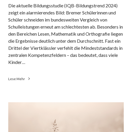
g
g
Die aktuelle Bildungsstudie (IQB-Bildungstrend 2024)
e
e
zeigt ein alarmierendes Bild: Bremer Schülerinnen und
n
n
Schüler schneiden im bundesweiten Vergleich von
d
i
Schulleistungen erneut am schlechtesten ab. Besonders in
l
n
den Bereichen Lesen, Mathematik und Orthografie liegen
i
B
die Ergebnisse deutlich unter dem Durchschnitt. Fast ein
c
r
Drittel der Viertklässler verfehlt die Mindeststandards in
h
e
zentralen Kompetenzfeldern – das bedeutet, dass viele
e
m
Kinder…
n
e
n
Lese Mehr
–
e
i
n
K
S
o
y
n
m
z
p