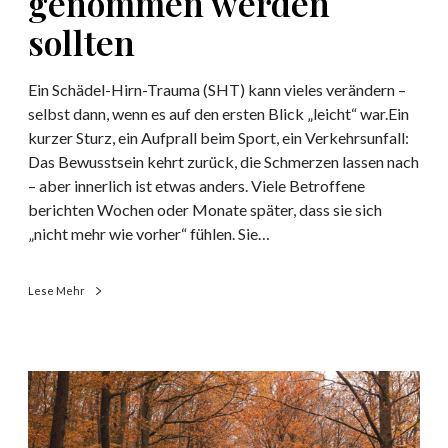
genommen werden
c
sollten
h
e
i
Ein Schädel-Hirn-Trauma (SHT) kann vieles verändern –
n
selbst dann, wenn es auf den ersten Blick „leicht“ war.Ein
e
kurzer Sturz, ein Aufprall beim Sport, ein Verkehrsunfall:
m
Das Bewusstsein kehrt zurück, die Schmerzen lassen nach
S
– aber innerlich ist etwas anders. Viele Betroffene
c
berichten Wochen oder Monate später, dass sie sich
h
„nicht mehr wie vorher“ fühlen. Sie…
ä
d
Lese Mehr
e
l
-
H
L
i
o
r
n
n