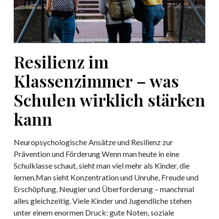
z
w
i
i
e
b
m
r
e
K
d
n
l
e
Resilienz im
k
a
n
ö
s
Klassenzimmer – was
s
n
s
o
n
Schulen wirklich stärken
e
l
e
n
kann
l
n
z
t
i
e
Neuropsychologische Ansätze und Resilienz zur
m
n
Prävention und Förderung Wenn man heute in eine
m
Schulklasse schaut, sieht man viel mehr als Kinder, die
e
lernen.Man sieht Konzentration und Unruhe, Freude und
r
Erschöpfung, Neugier und Überforderung – manchmal
–
alles gleichzeitig. Viele Kinder und Jugendliche stehen
w
unter einem enormen Druck: gute Noten, soziale
a