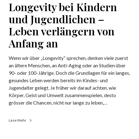
Longevity bei Kindern
r
i
k
n
und Jugendlichen –
e
d
Leben verlängern von
n
e
k
r
Anfang an
a
n
n
u
Wenn wir über „Longevity“ sprechen, denken viele zuerst
n
n
an ältere Menschen, an Anti-Aging oder an Studien über
d
90- oder 100-Jährige. Doch die Grundlagen für ein langes,
J
gesundes Leben werden bereits im Kindes- und
u
Jugendalter gelegt. Je früher wir darauf achten, wie
g
Körper, Geist und Umwelt zusammenspielen, desto
e
grösser die Chancen, nicht nur lange zu leben,…
n
d
l
Lese Mehr
i
c