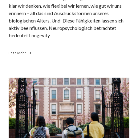
r
e
klar wir denken, wie flexibel wir lernen, wie gut wir uns
u
w
erinnern – all das sind Ausdrucksformen unseres
m
i
biologischen Alters. Und: Diese Fähigkeiten lassen sich
s
r
aktiv beeinflussen. Neuropsychologisch betrachtet
i
k
bedeutet Longevity…
e
o
e
g
Lese Mehr
r
n
n
i
s
t
t
i
R
g
v
e
e
j
s
n
u
i
o
n
l
m
g
i
m
b
e
e
l
n
n
e