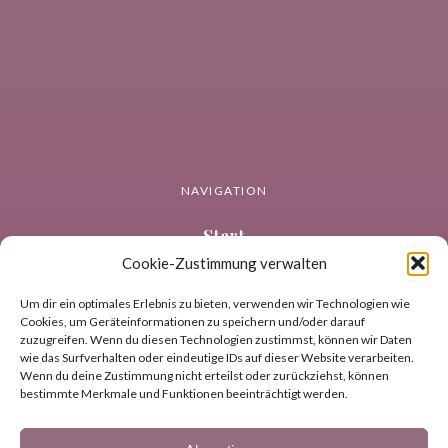
NAVIGATION
Start
Cookie-Zustimmung verwalten
Neuropsychologie
Coaching
Um dir ein optimales Erlebnis zu bieten, verwenden wir Technologien wie
Cookies, um Geräteinformationen zu speichern und/oder darauf
Über uns
zuzugreifen. Wenn du diesen Technologien zustimmst, können wir Daten
Blog
wie das Surfverhalten oder eindeutige IDs auf dieser Website verarbeiten.
Wenn du deine Zustimmung nicht erteilst oder zurückziehst, können
Kontakt und Standorte
bestimmte Merkmale und Funktionen beeinträchtigt werden.