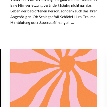
i
Eine Hirnverletzung verändert häufig nicht nur das
r
Leben der betroffenen Person, sondern auch das ihrer
n
Angehörigen. Ob Schlaganfall, Schädel-Hirn-Trauma,
v
Hirnblutung oder Sauerstoffmangel –…
e
r
l
e
t
B
z
r
u
a
n
i
g
n
e
F
n
o
w
g
i
i
s
n