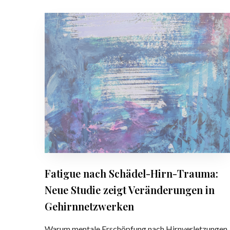
F
a
t
i
g
u
e
n
a
c
h
S
c
Fatigue nach Schädel-Hirn-Trauma:
h
Neue Studie zeigt Veränderungen in
ä
d
Gehirnnetzwerken
e
l
Warum mentale Erschöpfung nach Hirnverletzungen