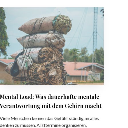
M
e
n
t
a
l
L
o
a
d
:
W
a
Mental Load: Was dauerhafte mentale
s
Verantwortung mit dem Gehirn macht
d
a
Viele Menschen kennen das Gefühl, ständig an alles
u
denken zu müssen. Arzttermine organisieren,
e