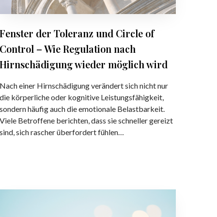
t
T
w
o
o
l
Fenster der Toleranz und Circle of
r
e
Control – Wie Regulation nach
t
r
u
a
Hirnschädigung wieder möglich wird
n
n
g
z
Nach einer Hirnschädigung verändert sich nicht nur
m
u
die körperliche oder kognitive Leistungsfähigkeit,
i
n
sondern häufig auch die emotionale Belastbarkeit.
t
d
Viele Betroffene berichten, dass sie schneller gereizt
d
C
sind, sich rascher überfordert fühlen…
e
i
m
r
G
c
e
l
h
e
N
i
o
e
r
f