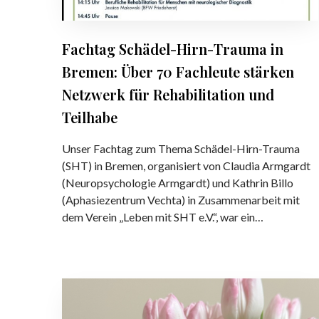
t
ä
u
d
d
e
Fachtag Schädel-Hirn-Trauma in
i
l
Bremen: Über 70 Fachleute stärken
e
-
z
H
Netzwerk für Rehabilitation und
e
i
Teilhabe
i
r
g
n
Unser Fachtag zum Thema Schädel-Hirn-Trauma
t
-
(SHT) in Bremen, organisiert von Claudia Armgardt
V
T
(Neuropsychologie Armgardt) und Kathrin Billo
e
r
(Aphasiezentrum Vechta) in Zusammenarbeit mit
r
a
dem Verein „Leben mit SHT e.V.“, war ein…
ä
u
n
m
d
a
e
i
E
r
n
m
u
B