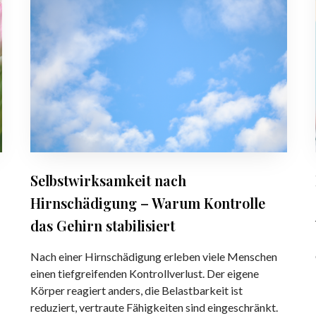
l
a
r
b
r
u
s
e
m
t
F
v
w
o
i
i
l
e
r
g
l
k
e
e
s
n
F
a
b
r
m
e
Selbstwirksamkeit nach
a
k
s
u
Hirnschädigung – Warum Kontrolle
e
s
e
i
das Gehirn stabilisiert
e
n
t
r
p
n
Nach einer Hirnschädigung erleben viele Menschen
v
l
a
einen tiefgreifenden Kontrollverlust. Der eigene
e
ö
c
Körper reagiert anders, die Belastbarkeit ist
r
t
h
reduziert, vertraute Fähigkeiten sind eingeschränkt.
s
z