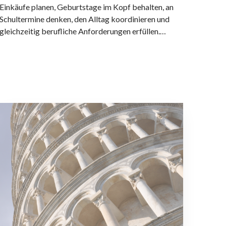
Einkäufe planen, Geburtstage im Kopf behalten, an
r
Schultermine denken, den Alltag koordinieren und
h
gleichzeitig berufliche Anforderungen erfüllen.…
a
f
t
e
m
e
n
F
t
e
a
n
l
s
e
t
V
e
e
r
r
d
a
e
n
r