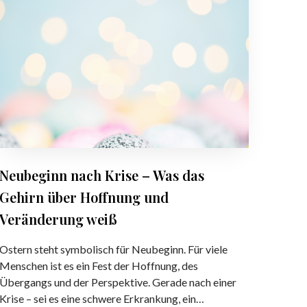
u
n
C
b
m
o
e
a
n
g
c
t
i
h
r
n
t
o
n
l
n
–
a
W
c
i
h
Neubeginn nach Krise – Was das
e
K
R
Gehirn über Hoffnung und
r
e
i
Veränderung weiß
g
s
u
e
Ostern steht symbolisch für Neubeginn. Für viele
l
–
Menschen ist es ein Fest der Hoffnung, des
a
W
Übergangs und der Perspektive. Gerade nach einer
t
a
Krise – sei es eine schwere Erkrankung, ein…
i