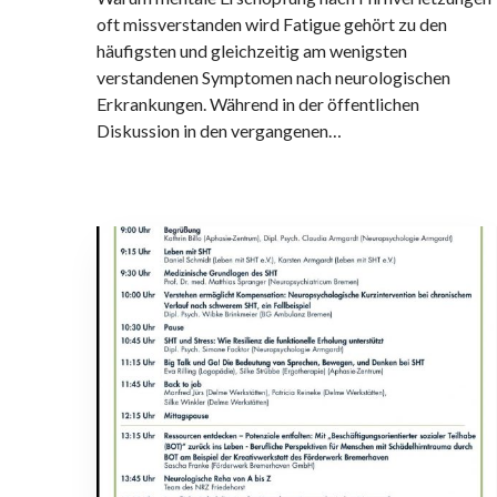
-
oft missverstanden wird Fatigue gehört zu den
H
häufigsten und gleichzeitig am wenigsten
i
verstandenen Symptomen nach neurologischen
r
Erkrankungen. Während in der öffentlichen
n
Diskussion in den vergangenen…
-
T
r
a
F
u
a
m
c
a
h
:
t
N
a
e
g
u
S
e
c
S
h