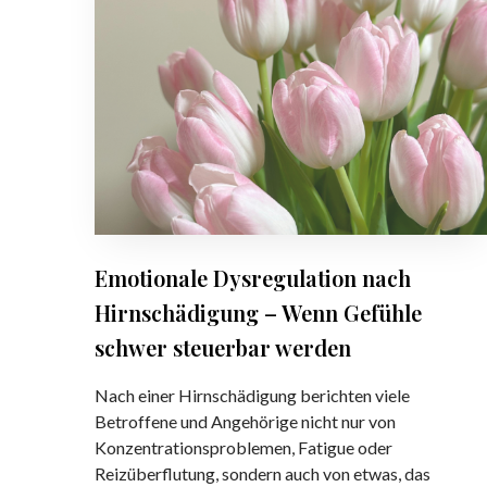
o
n
r
t
g
e
i
e
m
o
n
e
n
i
n
a
n
:
l
G
Ü
e
e
b
D
h
e
y
i
r
s
r
Emotionale Dysregulation nach
7
r
n
0
Hirnschädigung – Wenn Gefühle
e
n
F
g
schwer steuerbar werden
e
a
u
t
c
l
Nach einer Hirnschädigung berichten viele
z
h
a
Betroffene und Angehörige nicht nur von
w
l
t
Konzentrationsproblemen, Fatigue oder
e
e
i
Reizüberflutung, sondern auch von etwas, das
r
u