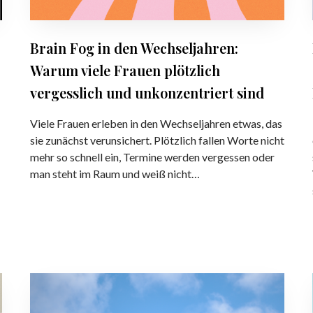
s
d
e
e
n
n
Brain Fog in den Wechseljahren:
s
W
Warum viele Frauen plötzlich
o
e
l
c
vergesslich und unkonzentriert sind
l
h
t
s
Viele Frauen erleben in den Wechseljahren etwas, das
e
e
sie zunächst verunsichert. Plötzlich fallen Worte nicht
n
l
mehr so schnell ein, Termine werden vergessen oder
–
j
man steht im Raum und weiß nicht…
U
a
n
h
s
r
i
e
c
n
h
:
S
t
W
e
b
a