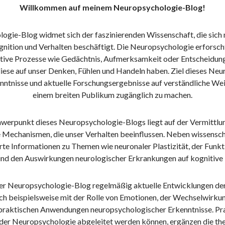
Willkommen auf meinem Neuropsychologie-Blog!
ogie-Blog widmet sich der faszinierenden Wissenschaft, die sich
nition und Verhalten beschäftigt. Die Neuropsychologie erforscht
ive Prozesse wie Gedächtnis, Aufmerksamkeit oder Entscheidung
ese auf unser Denken, Fühlen und Handeln haben. Ziel dieses Neu
enntnisse und aktuelle Forschungsergebnisse auf verständliche We
einem breiten Publikum zugänglich zu machen.
hwerpunkt dieses Neuropsychologie-Blogs liegt auf der Vermittlu
 Mechanismen, die unser Verhalten beeinflussen. Neben wissensch
erte Informationen zu Themen wie neuronaler Plastizität, der Funkt
und den Auswirkungen neurologischer Erkrankungen auf kognitive 
der Neuropsychologie-Blog regelmäßig aktuelle Entwicklungen der
ich beispielsweise mit der Rolle von Emotionen, der Wechselwirk
praktischen Anwendungen neuropsychologischer Erkenntnisse. Pr
der Neuropsychologie abgeleitet werden können, ergänzen die the