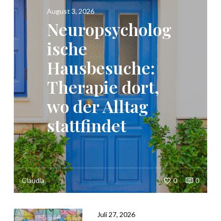
August 3, 2026
Neuropsycholog
ische
Hausbesuche:
Therapie dort,
wo der Alltag
stattfindet
Claudia
0
0
Juli 27, 2026